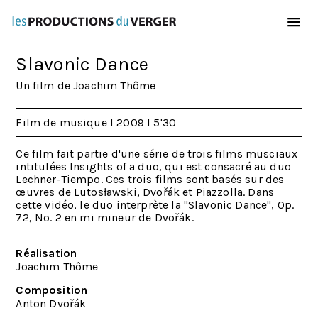
Aller au contenu principal
Slavonic Dance
Un film de Joachim Thôme
Film de musique I 2009 I 5'30
Ce film fait partie d'une série de trois films musciaux
intitulées Insights of a duo, qui est consacré au duo
Lechner-Tiempo. Ces trois films sont basés sur des
œuvres de Lutosławski, Dvořák et Piazzolla. Dans
cette vidéo, le duo interprète la "Slavonic Dance", Op.
72, No. 2 en mi mineur de Dvořák.
Réalisation
Joachim Thôme
Composition
Anton Dvořák